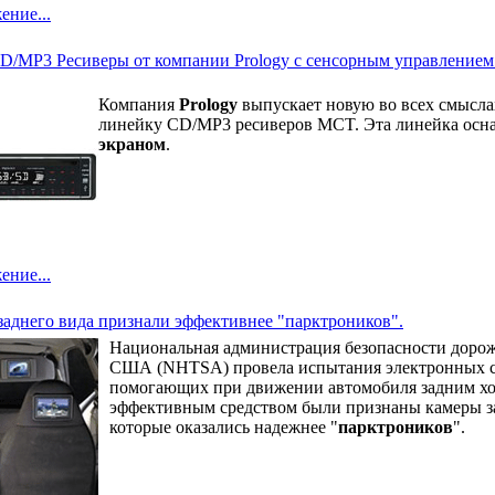
ение...
D/MP3 Ресиверы от компании Prology с сенсорным управлением
Компания
Prology
выпускает новую во всех смысла
линейку CD/MP3 ресиверов MCT. Эта линейка ос
экраном
.
ение...
аднего вида признали эффективнее "парктроников".
Национальная администрация безопасности доро
США (NHTSA) провела испытания электронных с
помогающих при движении автомобиля задним х
эффективным средством были признаны камеры за
которые оказались надежнее "
парктроников
".