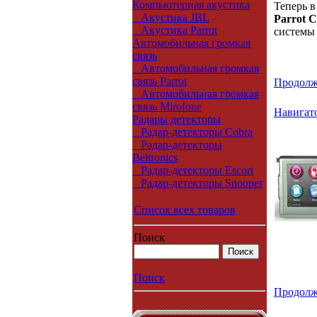
Компьютерная акустика
Теперь 
Акустика JBL
Parrot 
Акустика Parrot
систем
Автомобильная громкая
связь
Автомобильная громкая
связь Parrot
Продолж
Автомобильная громкая
связь Mirofone
Навигато
Радары детекторы
Радар-детекторы Cobra
Радар-детекторы
Beltronics
Радар-детекторы Escort
Радар-детекторы Snooper
Список всех товаров
Поиск
Поиск
Продолж