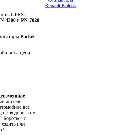
Renault Koleos
тупны GPRS-
N-4300
и
PN-7020
авигаторы
Pocket
обиля ) - цена
 неизменные
ый житель
втомобиле все
долгая дорога не
? Бороться с
 ездить или
т!