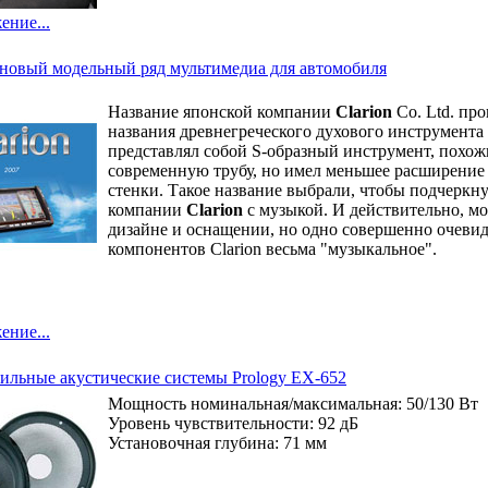
ение...
- новый модельный ряд мультимедиа для автомобиля
Название японской компании
Clarion
Co. Ltd. про
названия древнегреческого духового инструмента
представлял собой S-образный инструмент, похож
современную трубу, но имел меньшее расширение 
стенки. Такое название выбрали, чтобы подчеркну
компании
Clarion
с музыкой. И действительно, м
дизайне и оснащении, но одно совершенно очевид
компонентов Clarion весьма "музыкальное".
ение...
ильные акустические системы Prology EX-652
Мощность номинальная/максимальная: 50/130 Вт
Уровень чувствительности: 92 дБ
Установочная глубина: 71 мм