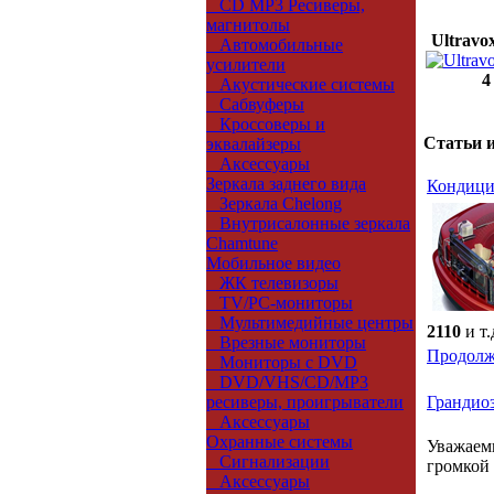
CD MP3 Ресиверы,
магнитолы
Ultravo
Автомобильные
усилители
4
Акустические системы
Сабвуферы
Кроссоверы и
Статьи и
эквалайзеры
Аксессуары
Зеркала заднего вида
Кондици
Зеркала Chelong
Внутрисалонные зеркала
Chamtune
Мобильное видео
ЖК телевизоры
TV/PC-мониторы
Мультимедийные центры
2110
и т.
Врезные мониторы
Продолж
Мониторы с DVD
DVD/VHS/CD/MP3
ресиверы, проигрыватели
Грандиоз
Аксессуары
Охранные системы
Уважаем
Сигнализации
громкой
Аксессуары