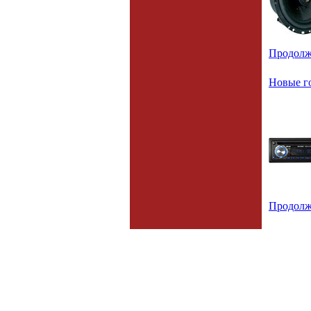
Продолж
Новые г
Продолж