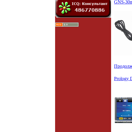
GNS-30mi
Продолж
Prology 