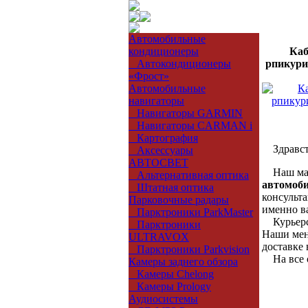
Автомобильные
кондиционеры
Каб
Автокондиционеры
рпикури
«Фрост»
Автомобильные
навигаторы
Навигаторы GARMIN
Навигаторы CARMAN i
Картография
Здравст
Аксессуары
АВТОСВЕТ
Наш ма
Альтернативная оптика
автомоби
Штатная оптика
консульт
Парковочные радары
именно в
Парктроники ParkMaster
Курьерск
Парктроники
Наши мен
ULTRAVOX
доставке 
Парктроники Parkvision
На все о
Камеры заднего обзора
Камеры Chelong
Камеры Prology
Аудиосистемы