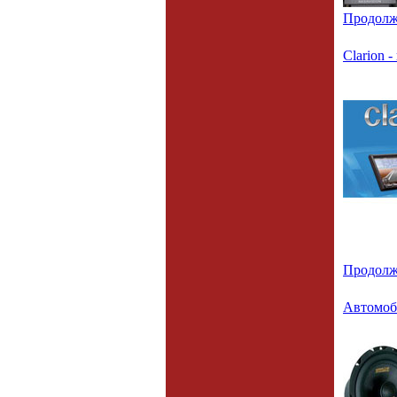
Продолж
Clarion 
Продолж
Автомоб