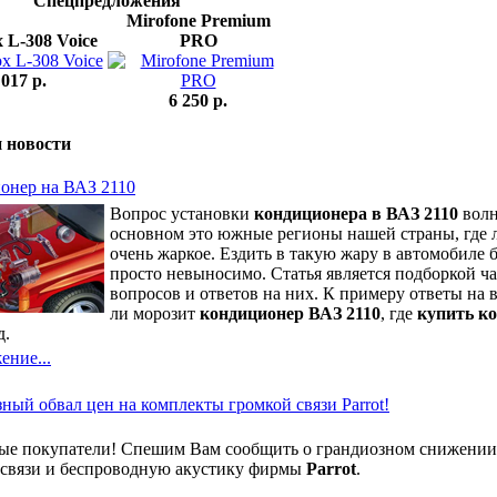
Спецпредложения
Mirofone Premium
x L-308 Voice
PRO
 017 p.
6 250 p.
 новости
онер на ВАЗ 2110
Вопрос установки
кондиционера в ВАЗ 2110
волн
основном это южные регионы нашей страны, где 
очень жаркое. Ездить в такую жару в автомобиле 
просто невыносимо. Статья является подборкой ч
вопросов и ответов на них. К примеру ответы на
ли морозит
кондиционер ВАЗ 2110
, где
купить к
д.
ение...
ный обвал цен на комплекты громкой связи Parrot!
ые покупатели! Спешим Вам сообщить о грандиозном снижении
 связи и беспроводную акустику фирмы
Parrot
.