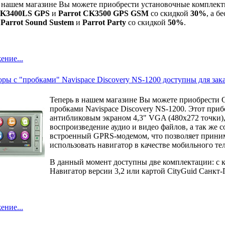
в нашем магазине Вы можете приобрести установочные комплект
CK3400LS GPS
и
Parrot CK3500 GPS GSM
со скидкой
30%
, а б
ы
Parrot Sound Sustem
и
Parrot Party
со скидкой
50%
.
ение...
ры с "пробками" Navispace Discovery NS-1200 доступны для зака
Теперь в нашем магазине Вы можете приобрести 
пробками Navispace Discovery NS-1200. Этот приб
антибликовым экраном 4,3" VGA (480x272 точки)
воспроизведение аудио и видео файлов, а так же 
встроенный GPRS-модемом, что позволяет прини
использовать навигатор в качестве мобильного те
В данный момент доступны две комплектации: с 
Навигатор версии 3,2 или картой CityGuid Санкт-
ение...