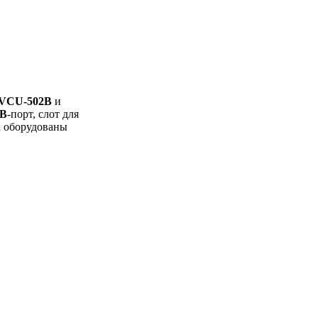
VCU-502B
и
B
-порт, слот для
ва оборудованы
нтернет-магазин «Автомультимедиа»