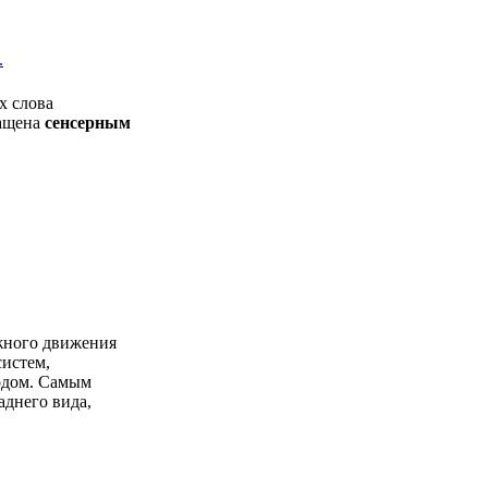
.
х слова
нащена
сенсерным
жного движения
истем,
одом. Самым
днего вида,