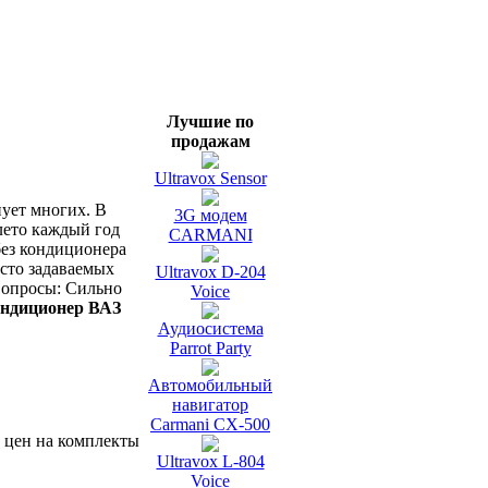
Лучшие по
продажам
Ultravox Sensor
ует многих. В
3G модем
лето каждый год
CARMANI
без кондиционера
асто задаваемых
Ultravox D-204
 вопросы: Сильно
Voice
ондиционер ВАЗ
Аудиосистема
Parrot Party
Автомобильный
навигатор
Carmani CX-500
 цен на комплекты
Ultravox L-804
Voice