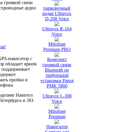
ы громкой связи
еспроводные аудио
парковочный
радар Ultravox
D-208 Voice
Ultravox R-104
Voice
Mirofone
за!
Premium PRO
GPS-навигатор с
Комплект
ор обладает ярким
громкой связи
, поддерживает
Bluetooth не
содержит
требующий
мать пробки и
установки Parrot
лефона.
PMK 5800
картами Навител
Ultravox L-308
Петербурга и ЛО.
Voice
Mirofone
Premium
Навигатор
Carmani для