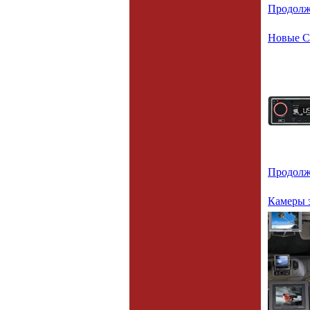
Продолж
Новые C
Продолж
Камеры з