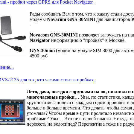
ni - пробки через GPRS для Pocket Navigator.
Рады сообщить Вам о том, что к заказу стали дос
модемы
Novacom GNS-30MINI
для навигаторов
P
.
Novacom GNS-30MINI
позволяет загружать на н
Navigator
информацию о "пробках" в Москве.
GNS-30mini
(модем на модуле SIM 3000 для автом
4500 руб
ение...
DVS-2135 для тех, кто часами стоит в пробках.
Лето, дача, поездки с друзьями на юг, пикники и
многочасовые пробки
… Увы, по статистике, кажд
крупного мегаполиса с каждым годом проводит в а
больше и больше времени. Что делать, чтобы самая 
утомляла? Чтобы время в пути пролетало незаметно
пробками? Увы… Это не в нашей власти. Никуда не
пересесть на велосипед? Перспектива тоже не радуе