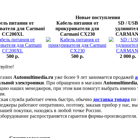
Новые поступления
ель питания от
Кабель питания от
SD / USB
вателя для Carmani
прикуривателя для
удлините
CC200XL
Carmani CX230
CARMAN
500 p.
500 p.
2 000 p.
вуйте!
газин
Automultimedia.ru
уже более 9 лет занимается продажей
а
льной электроники
. При обращении в магазин
Automultimedia
ацию наших менеджеров, при этом вам помогут выбрать именно т
ам.
ая служба работает очень быстро, обычно
доставка товара
по 
еджеры работают оперативно, поэтому, заказав прибор у нас, в
вашей покупки, находясь в любой точке России.
борудование распространяется гарантия фирмы-производителя.